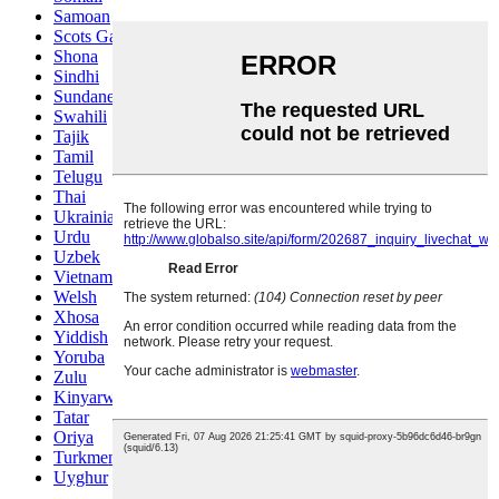
Samoan
Scots Gaelic
Shona
Sindhi
Sundanese
Swahili
Tajik
Tamil
Telugu
Thai
Ukrainian
Urdu
Uzbek
Vietnamese
Welsh
Xhosa
Yiddish
Yoruba
Zulu
Kinyarwanda
Tatar
Oriya
Turkmen
Uyghur