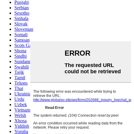
Punjabi
Serbian
Sesotho
Sinhala
Slovak
Slovenian
Somali
Samoan
Scots Gaelic
Shona
Sindhi
Sundanese
Swahili
Tajik
Tamil
Telugu
Thai
Ukrainian
Urdu
Uzbek
Vietnamese
Welsh
Xhosa
Yiddish
Yoruba