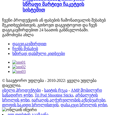
სწრაფი მარტივი ჩაკეტვის
სისტემით
ჩვენი პროდუქციის ან ფასების ჩამონათვალის შესახებ
შეკითხვებისთვის, გთხოვთ დაგვიტოვოთ და ჩვენ
დაგიკავშირდებით 24 საათის განმავლობაში.
გამოძიება ახლა
დაგვიკავშირდით
ჩვენს შესახებ
ხშირად დასმული კითხვები
© საავტორო უფლება - 2010-2022: ყველა უფლება
დაცულია.
ცხელი პროდუქტები
-
საიტის რუკა
-
AMP მობილური
სანადირო ჯოხი
,
Tri Pod Shooting Sticks
,
არბალეტის
სროლის ჯოხი
,
იარაღის აღჭურვილობის აქსესუარები
,
თოფის საკიდი სროლისთვის
,
დასაკეცი სროლის ჯოხი
,
ელ.ფოსტის გაგზავნა