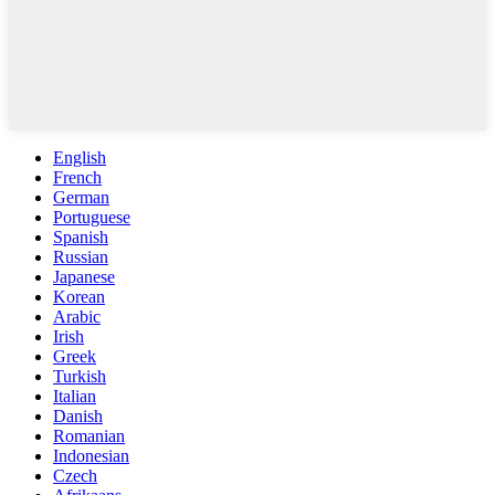
English
French
German
Portuguese
Spanish
Russian
Japanese
Korean
Arabic
Irish
Greek
Turkish
Italian
Danish
Romanian
Indonesian
Czech