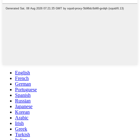
English
French
German
Portuguese
Spanish
Russian
Japanese
Korean
Arabic
Irish
Greek
Turkish